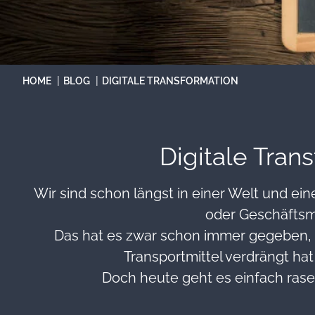
You are here:
HOME
BLOG
DIGITALE TRANSFORMATION
Digitale Tran
Wir sind schon längst in einer Welt und ei
oder Geschäftsm
Das hat es zwar schon immer gegeben, m
Transportmittel verdrängt hat
Doch heute geht es einfach rasen